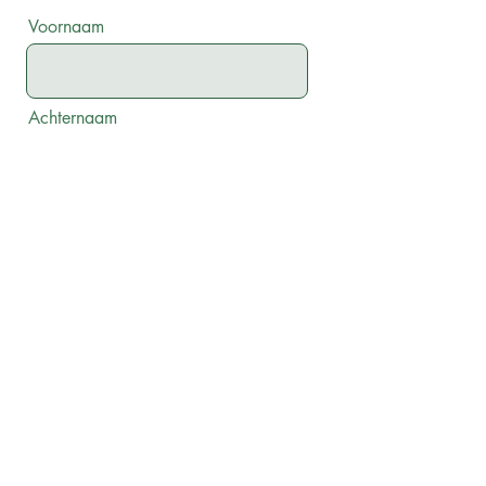
Voornaam
Achternaam
E-mail adres
Telefoon
Bericht