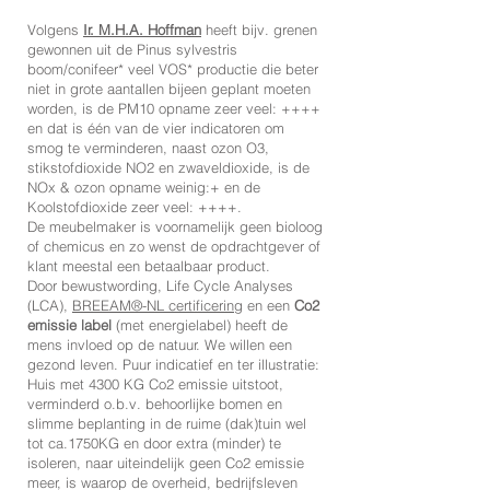
Volgens
Ir. M.H.A. Hoffman
heeft bijv. grenen
gewonnen uit de Pinus sylvestris
boom/conifeer* veel VOS* productie die beter
niet in grote aantallen bijeen geplant moeten
worden, is de PM10 opname zeer veel: ++++
en dat is één van de vier indicatoren om
smog te verminderen, naast ozon O3,
stikstofdioxide NO2 en zwaveldioxide, is de
NOx & ozon opname weinig:+ en de
Koolstofdioxide zeer veel: ++++.
De meubelmaker is voornamelijk geen bioloog
of chemicus en zo wenst de opdrachtgever of
klant meestal een betaalbaar product.
Door bewustwording, Life Cycle Analyses
(LCA),
BREEAM®-NL certificering
en een
Co2
emissie label
(met energielabel) heeft de
mens invloed op de natuur. We willen een
gezond leven. Puur indicatief en ter illustratie:
Huis met 4300 KG Co2 emissie uitstoot,
verminderd o.b.v. behoorlijke bomen en
slimme beplanting in de ruime (dak)tuin wel
tot ca.1750KG en door extra (minder) te
isoleren, naar uiteindelijk geen Co2 emissie
meer, is waarop de overheid, bedrijfsleven