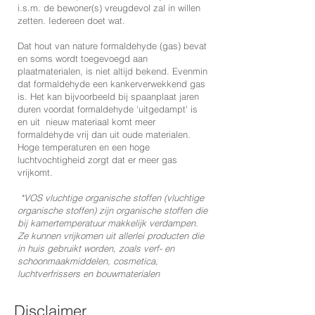
i.s.m. de bewoner(s) vreugdevol zal in willen
zetten. Iedereen doet wat.
Dat hout van nature formaldehyde (gas) bevat
en soms wordt toegevoegd aan
plaatmaterialen, is niet altijd bekend. Evenmin
dat formaldehyde een kankerverwekkend gas
is. Het kan bijvoorbeeld bij spaanplaat jaren
duren voordat formaldehyde 'uitgedampt' is
en uit nieuw materiaal komt meer
formaldehyde vrij dan uit oude materialen.
Hoge temperaturen en een hoge
luchtvochtigheid zorgt dat er meer gas
vrijkomt.
*VOS vluchtige organische stoffen (vluchtige
organische stoffen) zijn organische stoffen die
bij kamertemperatuur makkelijk verdampen.
Ze kunnen vrijkomen uit allerlei producten die
in huis gebruikt worden, zoals verf- en
schoonmaakmiddelen, cosmetica,
luchtverfrissers en bouwmaterialen
Disclaimer